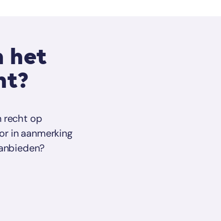
n het
nt?
n recht op
or in aanmerking
aanbieden?