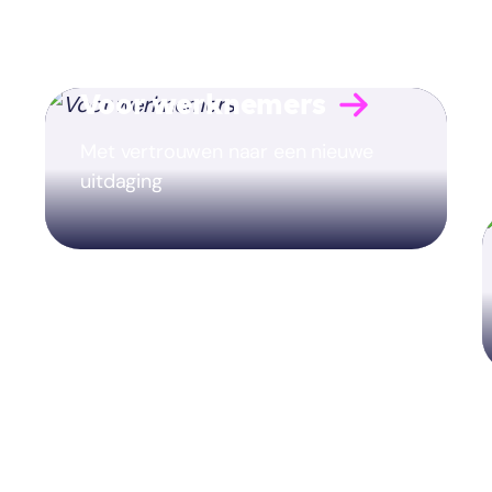
Voor werknemers
Met vertrouwen naar een nieuwe
uitdaging