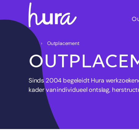
O
Outplacement
OUTPLACE
Sinds 2004 begeleidt Hura werkzoekende
kader van individueel ontslag, herstructu