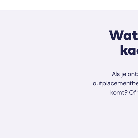
Wat 
ka
Als je on
outplacementbeg
komt? Of 