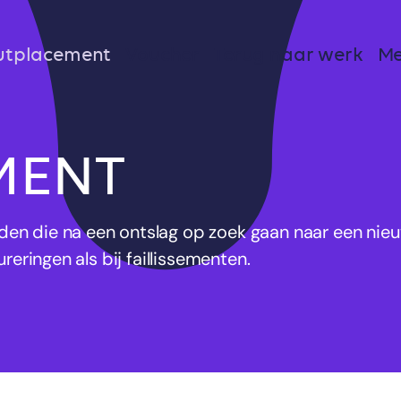
utplacement
Voucher
Terug naar werk
Me
MENT
n die na een ontslag op zoek gaan naar een nieuw
reringen als bij faillissementen.