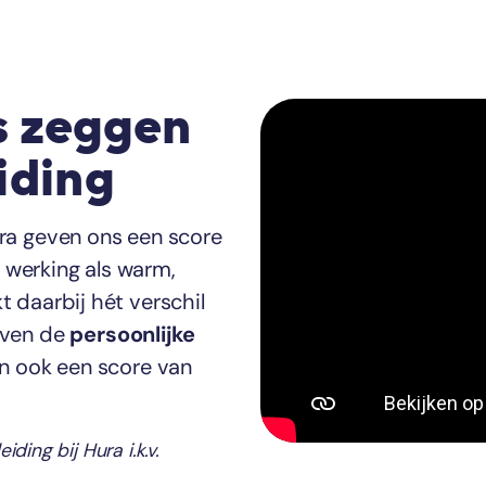
 zeggen
iding
ra geven ons een score
werking als warm,
 daarbij hét verschil
even de
persoonlijke
n ook een score van
ing bij Hura i.k.v.