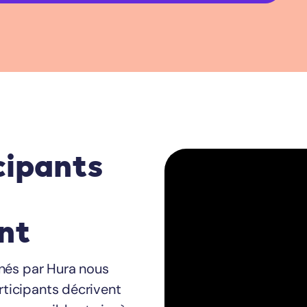
cipants
nt
nés par Hura nous
rticipants décrivent