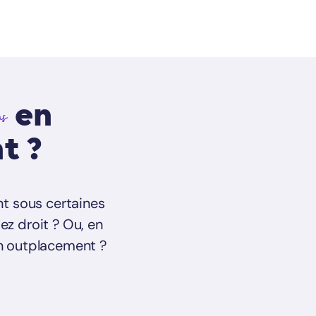
en
ns
t ?
nt sous certaines
ez droit ? Ou, en
n outplacement ?