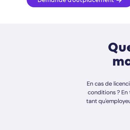
Que
ma
En cas de licenc
conditions ? En 
tant qu'employe