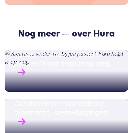
Nog meer
over Hura
actua
Vacatures vinden die bij jou
passen? Hura helpt je op weg.
Outplacement na medische
overmacht - wetswijzigingen