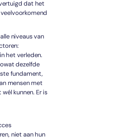
 overtuigd dat het
en veelvoorkomend
alle niveaus van
ctoren:
in het verleden.
 zowat dezelfde
mste fundament,
gaan mensen met
wél kunnen. Er is
cces
ren, niet aan hun