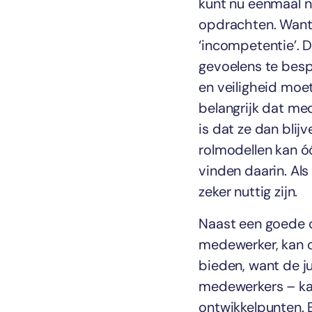
kunt nu eenmaal ni
opdrachten. Want
‘incompetentie’. 
gevoelens te besp
en veiligheid moe
belangrijk dat med
is dat ze dan blij
rolmodellen kan óó
vinden daarin. Als
zeker nuttig zijn.
Naast een goede o
medewerker, kan o
bieden, want de j
medewerkers – kan
ontwikkelpunten. 