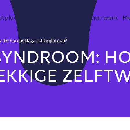
utplacement
Voucher
Terug naar werk
Me
die hardnekkige zelftwijfel aan?
SYNDROOM: HO
EKKIGE ZELFTW