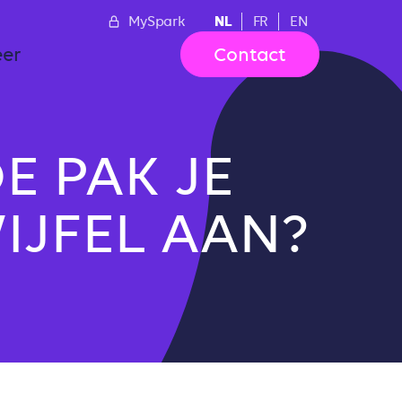
NL
MySpark
FR
EN
er
Contact
E PAK JE
IJFEL AAN?