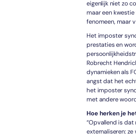
eigenlijk niet zo c
maar een kwestie 
fenomeen, maar vo
Het imposter synd
prestaties en wor
persoonlijkheidstr
Robrecht Hendrickx
dynamieken als FO
angst dat het ech
het imposter synd
met andere woorde
Hoe herken je h
“Opvallend is dat
externaliseren: ze