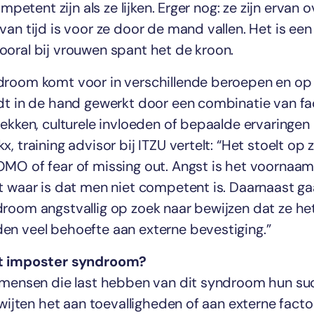
ompetent zijn als ze lijken. Erger nog: ze zijn ervan
van tijd is voor ze door de mand vallen. Het is e
oral bij vrouwen spant het de kroon.
room komt voor in verschillende beroepen en op 
dt in de hand gewerkt door een combinatie van fa
ekken, culturele invloeden of bepaalde ervaringen 
, training advisor bij ITZU vertelt: “Het stoelt op
MO of fear of missing out. Angst is het voornaa
t waar is dat men niet competent is. Daarnaast 
room angstvallig op zoek naar bewijzen dat ze het 
n veel behoefte aan externe bevestiging.”
et imposter syndroom?
 mensen die last hebben van dit syndroom hun su
 wijten het aan toevalligheden of aan externe facto