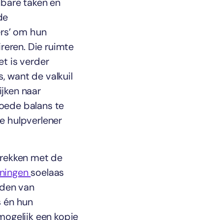
albare taken en
de
ers’ om hun
reren. Die ruimte
t is verder
, want de valkuil
ijken naar
goede balans te
le hulpverlener
prekken met de
iningen
soelaas
oden van
s én hun
mogelijk een kopje