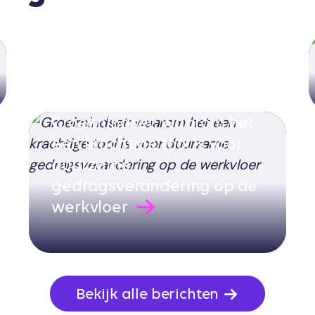
Groeimindset: waarom het
een krachtige tool is voor
duurzame
gedragsverandering op de
werkvloer
Bekijk alle berichten