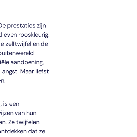
e prestaties zijn
d even rooskleurig.
 zelftwijfel en de
 buitenwereld
iële aandoening,
angst. Maar liefst
n.
 is een
ijzen van hun
n. Ze twijfelen
ontdekken dat ze