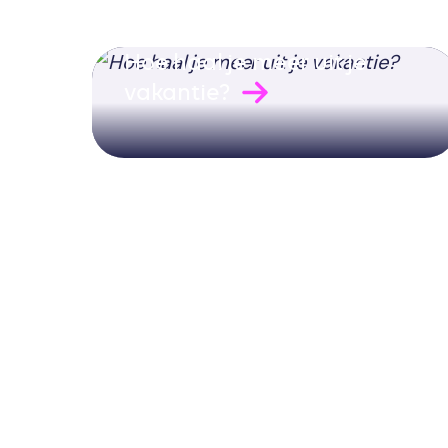
Hoe haal je meer uit je
vakantie?