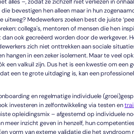
et àlles –, zodat ze zichzelf niet verliezen in onha
 die bevestigen hen alleen maar in hun zogenaam
De uitweg? Medewerkers zoeken best de juiste ‘pe
reken: collega's, mentoren of mensen die hen inspi
t dan ook gecreëerd worden door de werkgever. He
ewerkers zich niet onttrekken aan sociale situaties
ven hangen in een zeker isolement. Maar te veel opk
k een valkuil zijn. Dus het is een kwestie om een 
 dat een te grote uitdaging is, kan een professione
nboarding en regelmatige individuele (groei)ges
ok investeren in zelfontwikkeling via testen en
tra
uiste opleidingsmix – afgestemd op individuele n
 meer inzicht geven in henzelf, hun competentie
Een vorm van externe validatie die het syndroom 