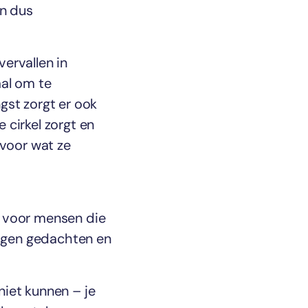
en dus
ervallen in
aal om te
st zorgt er ook
 cirkel zorgt en
 voor wat ze
p voor mensen die
igen gedachten en
niet kunnen – je