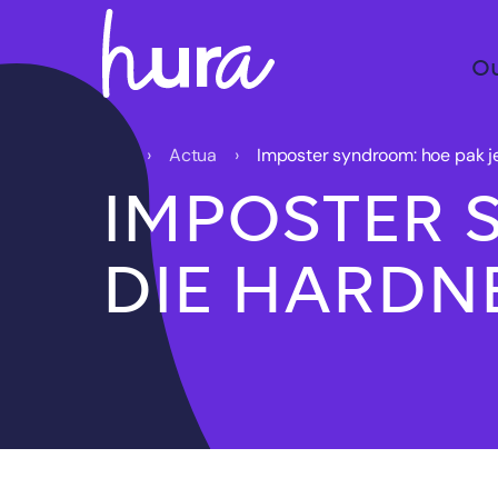
O
Actua
Imposter syndroom: hoe pak je 
IMPOSTER 
DIE HARDN