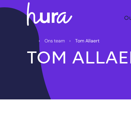
O
Ons team
Tom Allaert
TOM ALLAE