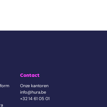
Contact
tform
Onze kantoren
info@hura.be
+32 14 61 05 01
ra