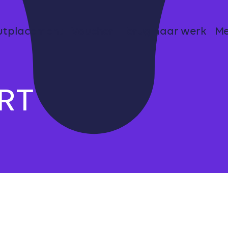
utplacement
Voucher
Terug naar werk
Me
RT