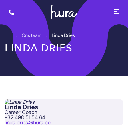
Ons team
Linda Dries
LINDA DRIES
Linda Dries
Career Coach
+32 498 51 54 64
linda.dries@hura.be