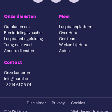
Onze diensten
Meer
Outplacement
Loopbaanplatform
Bemiddelingsvoucher
Over Hura
Loopbaanbegeleiding
Ons team
Terug naar werk
Werken bij Hura
Andere diensten
Actua
Contact
Onze kantoren
info@hura.be
+32 14 61 05 01
Disclaimer
Privacy
Cookies
© 2026 Hura
Webdesign: Robarov