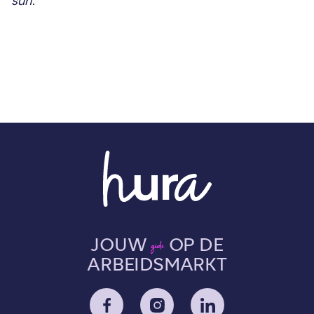
surf."
JOUW
OP DE
gids
ARBEIDSMARKT