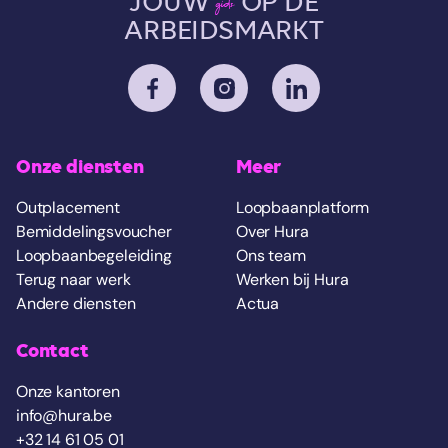
JOUW
OP DE
gids
ARBEIDSMARKT
Onze diensten
Meer
Outplacement
Loopbaanplatform
Bemiddelingsvoucher
Over Hura
Loopbaanbegeleiding
Ons team
Terug naar werk
Werken bij Hura
Andere diensten
Actua
Contact
Onze kantoren
info@hura.be
+32 14 61 05 01