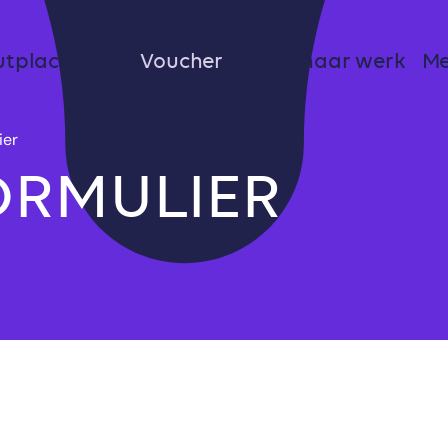
utplacement
Voucher
Terug naar werk
Me
ier
ORMULIER