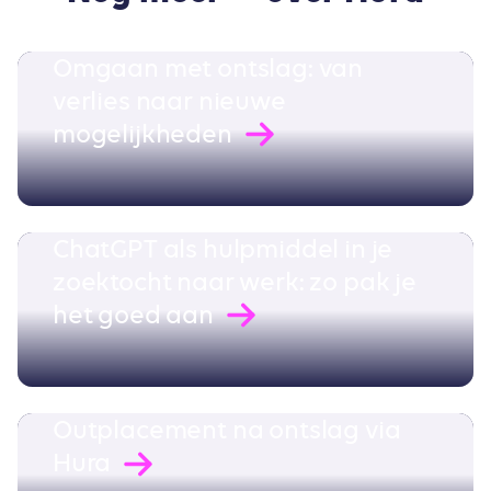
Omgaan met ontslag: van
verlies naar nieuwe
mogelijkheden
ChatGPT als hulpmiddel in je
zoektocht naar werk: zo pak je
het goed aan
Outplacement na ontslag via
Hura