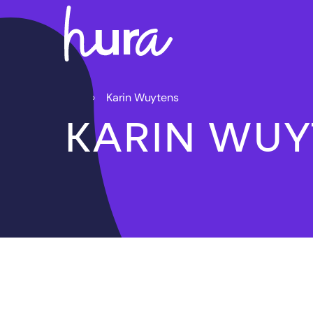
Karin Wuytens
KARIN WUY